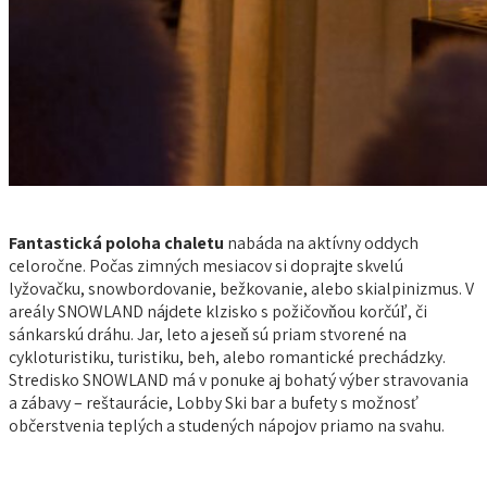
Fantastická poloha chaletu
nabáda na aktívny oddych
celoročne. Počas zimných mesiacov si doprajte skvelú
lyžovačku, snowbordovanie, bežkovanie, alebo skialpinizmus. V
areály SNOWLAND nájdete klzisko s požičovňou korčúľ, či
sánkarskú dráhu. Jar, leto a jeseň sú priam stvorené na
cykloturistiku, turistiku, beh, alebo romantické prechádzky.
Stredisko SNOWLAND má v ponuke aj bohatý výber stravovania
a zábavy – reštaurácie, Lobby Ski bar a bufety s možnosť
občerstvenia teplých a studených nápojov priamo na svahu.