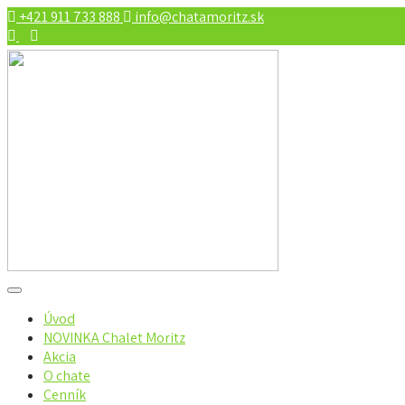
+421 911 733 888
info@chatamoritz.sk
Úvod
NOVINKA Chalet Moritz
Akcia
O chate
Cenník