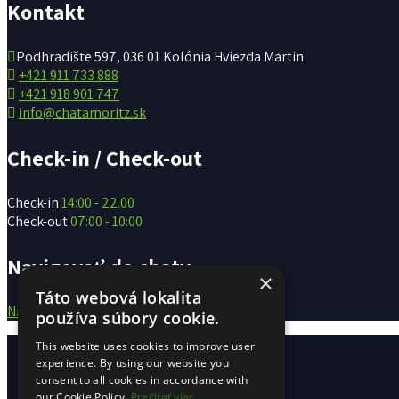
Kontakt
Podhradište 597, 036 01 Kolónia Hviezda Martin
+421 911 733 888
+421 918 901 747
info@chatamoritz.sk
Check-in / Check-out
Check-in
14:00 - 22.00
Check-out
07:00 - 10:00
Navigovať do chaty
×
Táto webová lokalita
Navigovať do chaty Moritz >
používa súbory cookie.
Chata v Martine
This website uses cookies to improve user
O chate
experience. By using our website you
consent to all cookies in accordance with
Cenník
our Cookie Policy.
Prečítať viac